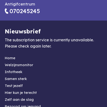
Antigifcentrum
070245245
Nieuwsbrief
The subscription service is currently unavailable.
Please check again later.
Hoofdnavigatie
Home
Welzijnsmonitor
Infotheek
Samen sterk
Test jezelf
Hier kun je terecht
Zelf aan de slag
Bezorgd om iemand