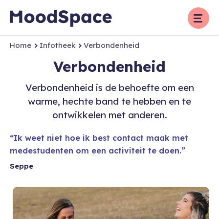
Overslaan
en
naar
de
Home
Infotheek
Verbondenheid
Kruimelpad
inhoud
Verbondenheid
gaan
Verbondenheid is de behoefte om een
warme, hechte band te hebben en te
ontwikkelen met anderen.
Ik weet niet hoe ik best contact maak met
medestudenten om een activiteit te doen.
Seppe