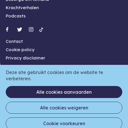
Krachtverhalen
Podcasts
Contact
Cookie policy
Privacy disclaimer
Deze site gebruikt cookies om de website te
verbeteren.
Alle cookies aanvaarden
Alle cookies weigeren
Een realisatie van het Steunpunt Inclusief Hoger Onderwijs
(SIHO), in opdracht van de Vlaamse overheid.
Alle rechten voorbehouden aan SIHO en de academische
Cookie voorkeuren
experten.